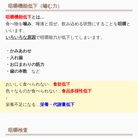
咀嚼機能低下（嚙む力）
咀嚼機能低下
とは…
食べ物を
噛み
、唾液と混ぜ、飲み込める状態にすることを
咀嚼
と
いいます。
いろいろな原因
で咀嚼能力が低下してしまいます。
・かみあわせ
・入れ歯
・お口まわりの筋力
・歯の本数
など
おいしく食べられない…
食欲低下
色々なものが食べられない…
食品多様性低下
↓
栄養不足になる…
栄養・代謝量低下
咀嚼検査