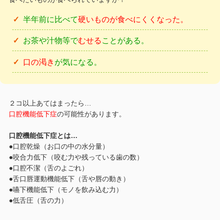
半年前に比べて
硬いものが食べにくくなった。
お茶や汁物等で
むせる
ことがある。
口の渇き
が気になる。
２コ以上あてはまったら…
口腔機能低下症
の可能性があります。
口腔機能低下症とは…
●口腔乾燥（お口の中の水分量）
●咬合力低下（咬む力や残っている歯の数）
●口腔不潔（舌のよごれ）
●舌口唇運動機能低下（舌や唇の動き）
●嚥下機能低下（モノを飲み込む力）
●低舌圧（舌の力）