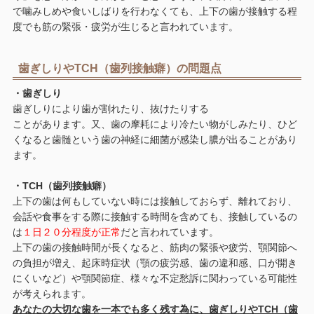
で噛みしめや食いしばりを行わなくても、上下の歯が接触する程
度でも筋の緊張・疲労が生じると言われています。
歯ぎしりやTCH（歯列接触癖）の問題点
・歯ぎしり
歯ぎしりにより歯が割れたり、抜けたりする
ことがあります。又、歯の摩耗により冷たい物がしみたり、ひど
くなると歯髄という歯の神経に細菌が感染し膿が出ることがあり
ます。
・TCH（歯列接触癖）
上下の歯は何もしていない時には接触しておらず、離れており、
会話や食事をする際に接触する時間を含めても、接触しているの
は
１日２０分程度が正常
だと言われています。
上下の歯の接触時間が長くなると、筋肉の緊張や疲労、顎関節へ
の負担が増え、起床時症状（顎の疲労感、歯の違和感、口が開き
にくいなど）や顎関節症、様々な不定愁訴に関わっている可能性
が考えられます。
あなたの大切な歯を一本でも多く残す為に、歯ぎしりやTCH（歯