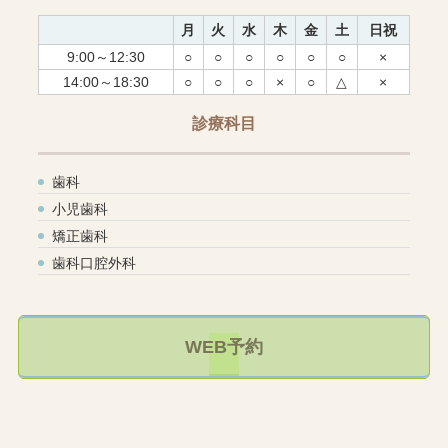
月
火
水
木
金
土
日祝
9:00～12:30
○
○
○
○
○
○
×
14:00～18:30
○
○
○
×
○
△
×
診療科目
歯科
小児歯科
矯正歯科
歯科口腔外科
WEB予約